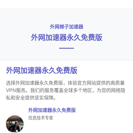
外网梯子加速器
外网加速器永久免费版
外网加速器永久免费版
选择外网加速器永久免费版，体验官方网站提供的高质量
VPN服务。我们的服务覆盖全球多个地区，为您的网络隐
私和安全提供坚实保障。
外网加速器永久免费版
信息技术专家