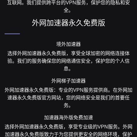
互联网。我们提供跨平台的VPN服务，保护您的隐私和安
全。
外网加速器永久免费版
境外加速器
选择外网加速器永久免费版，享受全球加密的网络连接体
验。我们的服务确保您的网络通信安全，保护您的个人信
息。
外网梯子加速器
外网加速器永久免费版：专业的VPN服务提供商。在外网加
速器永久免费版官方网站，您的网络安全是我们的首要任
务。
加速器海外版免费加速
选择外网加速器永久免费版，享受专业级的VPN服务。外网
加速器永久免费版致力于为您提供更安全的网络环境，保护