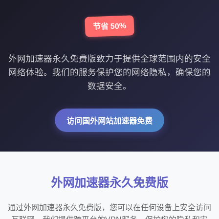
节省 50%
外网加速器永久免费版致力于提供全球范围内的安全
网络体验。我们的服务保护您的网络隐私，确保您的
数据安全。
访问国外网站加速器免费
外网加速器永久免费版
通过外网加速器永久免费版，您可以在任何设备上安全访问