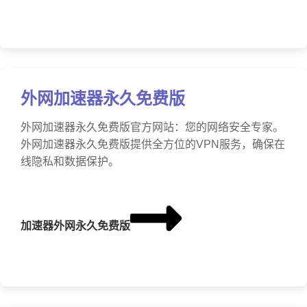
外网加速器永久免费版
外网加速器永久免费版官方网站：您的网络安全专家。
外网加速器永久免费版提供全方位的VPN服务，确保在
线隐私和数据保护。
加速器外网永久免费版