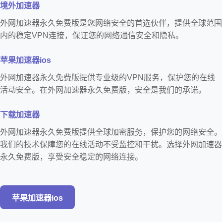
境外加速器
外网加速器永久免费版是您网络安全的首选伙伴，提供全球范围
内的稳定VPN连接，保证您的网络通信安全和隐私。
苹果加速器ios
外网加速器永久免费版提供专业级的VPN服务，保护您的在线
活动安全。在外网加速器永久免费版，安全是我们的承诺。
下载加速器
外网加速器永久免费版提供全球加密服务，保护您的网络安全。
我们的技术保障您的在线活动不受监控和干扰。选择外网加速器
永久免费版，享受安全稳定的网络连接。
苹果加速器ios