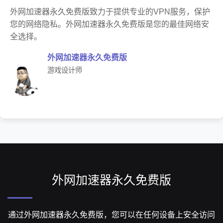
外网加速器永久免费版致力于提供专业的VPN服务，保护
您的网络隐私。外网加速器永久免费版是您的最佳网络安
全选择。
外网加速器永久免费版
游戏设计师
外网加速器永久免费版
通过外网加速器永久免费版，您可以在任何设备上安全访问